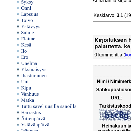
Anna tähtiä kirjoi
Syksy
Onni
Lapsuus
Keskiarvo:
3.1
(19
Toivo
Ystävyys
Suhde
Eläimet
Kirjoituksen 
Kesä
palautetta, keh
Ilo
0 kommenttia (
ko
Ero
Unelma
Yksinäisyys
Ihastuminen
Uni
Nimi / Nimimerk
Kipu
Sähköpostiosoi
Vanhuus
URL:
Matka
Tuttu sävel uusilla sanoilla
Tarkistuskood
Harrastus
Äitienpäivä
Ystävänpäivä
Heinäkuun j
Isänmaa