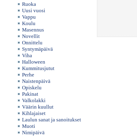
Ruoka
Uusi vuosi
Vappu
Koulu
Masennus
Novellit
Onnittelu
Syntymäpäivä
Viha
Halloween
Kummitusjutut
Perhe
Naistenpäivä
Opiskelu
Pakinat
Valkolakki
Väärin kuullut
Kihlajaiset
Laulun sanat ja sanoitukset
Muoti
Nimipäivä