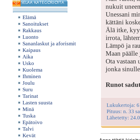
nukuit uneen
Unessani min
Elämä
kättäni kosket
Sanoitukset
Älä itke, kyy
Rakkaus
Luonto
irrota, lähte
Sananlaskut ja aforismit
Lämpö ja rau
Kaipaus
Maan päälle j
Aika
Ota vastaan 
Usko
jonka sinulle
Kuolema
Ihminen
Joulu
Runot sadut 
Suru
Tarinat
Lasten suusta
Lukukertoja: 
Minä
Pituus: n. 33 s
Tuska
Lähetetty: 24.
Epätoivo
Talvi
Kevät