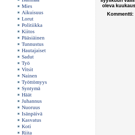
syyskuun välis
oleva kuukaus
Mies
Aikuisuus
Kommentti:
Lorut
Politiikka
Kiitos
Pääsiäinen
Tunnustus
Hautajaiset
Sadut
Työ
Vitsit
Nainen
Työttömyys
Syntymä
Häät
Juhannus
Nuoruus
Isänpäivä
Kasvatus
Koti
Riita