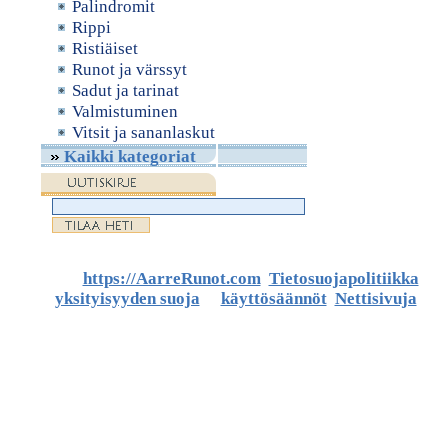
Palindromit
Rippi
Ristiäiset
Runot ja värssyt
Sadut ja tarinat
Valmistuminen
Vitsit ja sananlaskut
Kaikki kategoriat
©
https://AarreRunot.com
.
Tietosuojapolitiikka
,
yksityisyyden suoja
ja
käyttösäännöt
.
Nettisivuja
ja
artikkeleita.