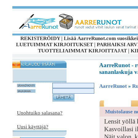
REKISTERÖIDY
|
Lisää AarreRunot.com suosikkei
LUETUIMMAT KIRJOITUKSET
|
PARHAIKSI ARV
TUOTTELIAIMMAT KIRJOITTAJAT
|
KI
AarreRunot - ru
sananlaskuja vä
AarreRunot
»
Ru
Muistolause n
Unohtuiko salasana?
Lensit yöllä 
Uusi käyttäjä?
Kasvoillasi i
Näit valon, 