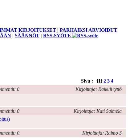
IMMAT KIRJOITUKSET
|
PARHAIKSI ARVIOIDUT
SÄÄN
|
SÄÄNNÖT
|
RSS-SYÖTE
Sivu : [1]
2
3
4
mentit: 0
Kirjoittaja: Raikuli tyttö
mentit: 0
Kirjoittaja: Kati Salmela
oitus)
mentit: 0
Kirjoittaja: Raimo S