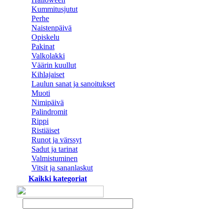
Kummitusjutut
Perhe
Naistenpäivä
Opiskelu
Pakinat
Valkolakki
Väärin kuullut
Kihlajaiset
Laulun sanat ja sanoitukset
Muoti
Nimipäivä
Palindromit
Rippi
Ristiäiset
Runot ja värssyt
Sadut ja tarinat
Valmistuminen
Vitsit ja sananlaskut
Kaikki kategoriat