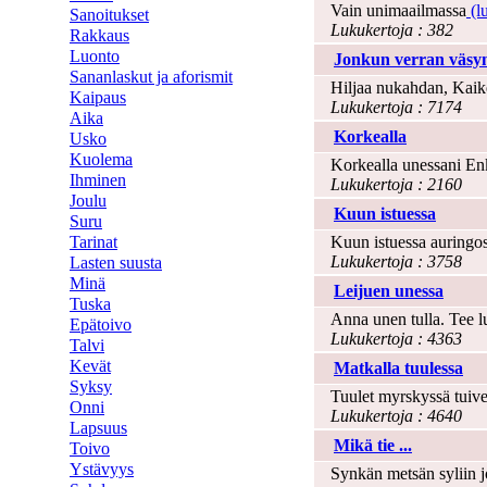
Vain unimaailmassa
(lu
Sanoitukset
Lukukertoja : 382
Rakkaus
Luonto
Jonkun verran väsy
Sananlaskut ja aforismit
Hiljaa nukahdan, Kaik
Kaipaus
Lukukertoja : 7174
Aika
Korkealla
Usko
Kuolema
Korkealla unessani En
Ihminen
Lukukertoja : 2160
Joulu
Kuun istuessa
Suru
Tarinat
Kuun istuessa auringos
Lukukertoja : 3758
Lasten suusta
Minä
Leijuen unessa
Tuska
Anna unen tulla. Tee lu
Epätoivo
Lukukertoja : 4363
Talvi
Kevät
Matkalla tuulessa
Syksy
Tuulet myrskyssä tuiver
Onni
Lukukertoja : 4640
Lapsuus
Mikä tie ...
Toivo
Ystävyys
Synkän metsän syliin j