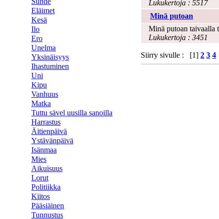
Suhde
Lukukertoja : 5517
Eläimet
Minä putoan
Kesä
Minä putoan taivaalla t
Ilo
Lukukertoja : 3451
Ero
Unelma
Siirry sivulle : [1]
2
3
4
Yksinäisyys
Ihastuminen
Uni
Kipu
Vanhuus
Matka
Tuttu sävel uusilla sanoilla
Harrastus
Äitienpäivä
Ystävänpäivä
Isänmaa
Mies
Aikuisuus
Lorut
Politiikka
Kiitos
Pääsiäinen
Tunnustus