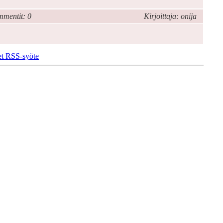
mentit: 0
Kirjoittaja: onija