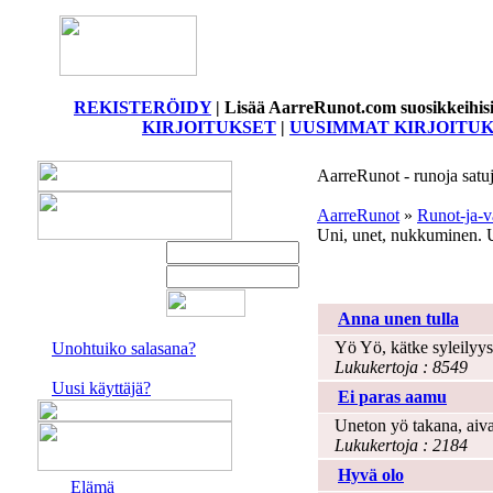
REKISTERÖIDY
|
Lisää AarreRunot.com suosikkeihis
KIRJOITUKSET
|
UUSIMMAT KIRJOITU
AarreRunot - runoja satuja
AarreRunot
»
Runot-ja-v
Uni, unet, nukkuminen. U
Uni
Anna unen tulla
Yö Yö, kätke syleilyys
Unohtuiko salasana?
Lukukertoja : 8549
Uusi käyttäjä?
Ei paras aamu
Uneton yö takana, aivan
Lukukertoja : 2184
Hyvä olo
Elämä