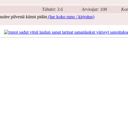
Tähdet: 3.6
Arvioijat: 108
Kom
uulee pilvestä kiinni pidän
(lue koko runo / kirjoitus)