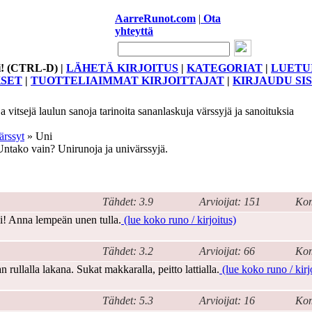
AarreRunot.com
|
Ota
yhteyttä
i! (CTRL-D) |
LÄHETÄ KIRJOITUS
|
KATEGORIAT
|
LUETU
KSET
|
TUOTTELIAIMMAT KIRJOITTAJAT
|
KIRJAUDU SI
 vitsejä laulun sanoja tarinoita sananlaskuja värssyjä ja sanoituksia
ärssyt
» Uni
ntako vain? Unirunoja ja univärssyjä.
Tähdet: 3.9
Arvioijat: 151
Kom
i! Anna lempeän unen tulla.
(lue koko runo / kirjoitus)
Tähdet: 3.2
Arvioijat: 66
Kom
 rullalla lakana. Sukat makkaralla, peitto lattialla.
(lue koko runo / kirj
Tähdet: 5.3
Arvioijat: 16
Kom