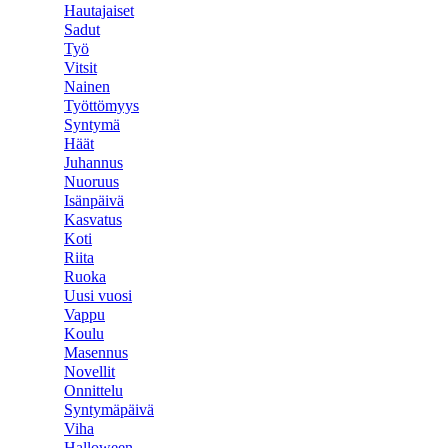
Hautajaiset
Sadut
Työ
Vitsit
Nainen
Työttömyys
Syntymä
Häät
Juhannus
Nuoruus
Isänpäivä
Kasvatus
Koti
Riita
Ruoka
Uusi vuosi
Vappu
Koulu
Masennus
Novellit
Onnittelu
Syntymäpäivä
Viha
Halloween