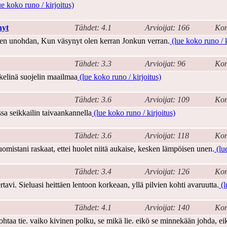
e koko runo / kirjoitus)
nyt
Tähdet: 4.1
Arvioijat: 166
Kom
en unohdan, Kun väsynyt olen kerran Jonkun verran.
(lue koko runo / k
Tähdet: 3.3
Arvioijat: 96
Kom
kelinä suojelin maailmaa
(lue koko runo / kirjoitus)
Tähdet: 3.6
Arvioijat: 109
Kom
sa seikkailin taivaankannella
(lue koko runo / kirjoitus)
Tähdet: 3.6
Arvioijat: 118
Kom
omistani raskaat, ettei huolet niitä aukaise, kesken lämpöisen unen.
(lue
Tähdet: 3.4
Arvioijat: 126
Kom
tavi. Sieluasi heittäen lentoon korkeaan, yllä pilvien kohti avaruutta.
(l
Tähdet: 4.1
Arvioijat: 140
Kom
ohtaa tie. vaiko kivinen polku, se mikä lie. eikö se minnekään johda, ei