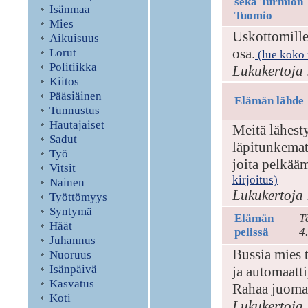
sekä Turmion
Isänmaa
Tuomio
Mies
Uskottomille
Aikuisuus
osa.
Lorut
(lue koko r
Politiikka
Lukukertoja 
Kiitos
Pääsiäinen
Elämän lähde
Tunnustus
Hautajaiset
Meitä lähest
Sadut
läpitunkemat
Työ
joita pelkää
Vitsit
kirjoitus)
Nainen
Lukukertoja 
Työttömyys
Syntymä
Elämän
T
Häät
pelissä
4
Juhannus
Bussia mies 
Nuoruus
Isänpäivä
ja automaatti
Kasvatus
Rahaa juoma
Koti
Lukukertoja 