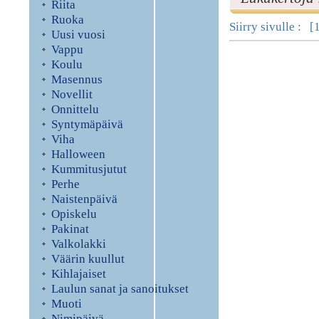
Riita
Ruoka
Siirry sivulle : [
Uusi vuosi
Vappu
Koulu
Masennus
Novellit
Onnittelu
Syntymäpäivä
Viha
Halloween
Kummitusjutut
Perhe
Naistenpäivä
Opiskelu
Pakinat
Valkolakki
Väärin kuullut
Kihlajaiset
Laulun sanat ja sanoitukset
Muoti
Nimipäivä