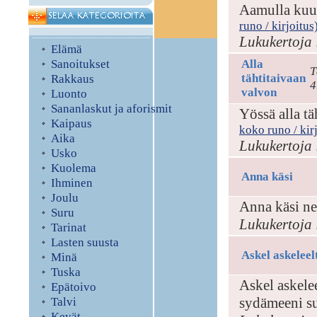
Aamulla kuuli
runo / kirjoitus
Lukukertoja 
Elämä
Sanoitukset
Alla
T
tähtitaivaan
Rakkaus
4
valvon
Luonto
Sananlaskut ja aforismit
Yössä alla tä
Kaipaus
koko runo / kir
Aika
Lukukertoja 
Usko
Kuolema
Anna käsi
Ihminen
Joulu
Anna käsi ne
Suru
Lukukertoja 
Tarinat
Lasten suusta
Askel askeleel
Minä
Tuska
Askel askelee
Epätoivo
sydämeeni su
Talvi
Kevät