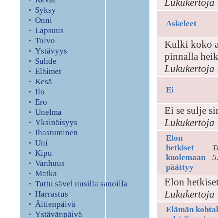
Lukukertoja 
Syksy
Onni
Askeleet
Lapsuus
Toivo
Kulki koko aj
Ystävyys
pinnalla hei
Suhde
Lukukertoja 
Eläimet
Kesä
Ei
Ilo
Ero
Ei se sulje s
Unelma
Lukukertoja 
Yksinäisyys
Ihastuminen
Elon
Uni
hetkiset
T
Kipu
kuolemaan
5
Vanhuus
päättyy
Matka
Elon hetkise
Tuttu sävel uusilla sanoilla
Lukukertoja 
Harrastus
Äitienpäivä
Elämän kohta
Ystävänpäivä