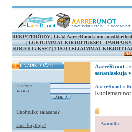
REKISTERÖIDY
|
Lisää AarreRunot.com suosikkeihis
|
LUETUIMMAT KIRJOITUKSET
|
PARHAIKS
KIRJOITUKSET
|
TUOTTELIAIMMAT KIRJOITTA
AarreRunot - ru
sananlaskuja vä
AarreRunot
»
Ru
Kuolemarunot 
Kuolema
Unohtuiko salasana?
Aamulla
Uusi käyttäjä?