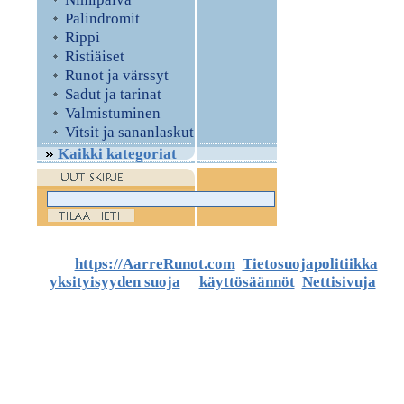
Palindromit
Rippi
Ristiäiset
Runot ja värssyt
Sadut ja tarinat
Valmistuminen
Vitsit ja sananlaskut
Kaikki kategoriat
©
https://AarreRunot.com
.
Tietosuojapolitiikka
,
yksityisyyden suoja
ja
käyttösäännöt
.
Nettisivuja
ja
artikkeleita.