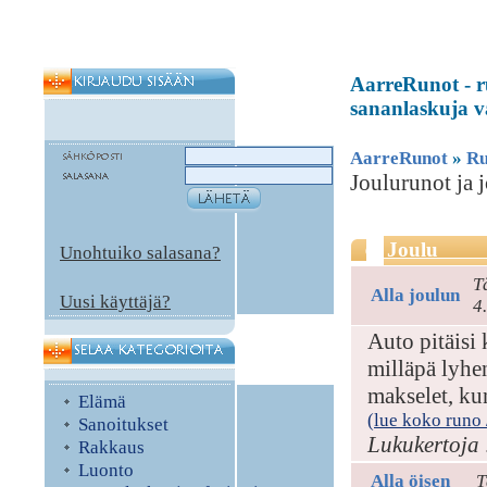
AarreRunot - ru
sananlaskuja vä
AarreRunot
»
Ru
Joulurunot ja 
Joulu
Unohtuiko salasana?
T
Alla joulun
Uusi käyttäjä?
4
Auto pitäisi 
milläpä lyhen
makselet, kun
Elämä
(lue koko runo /
Sanoitukset
Lukukertoja 
Rakkaus
Luonto
Alla öisen
T