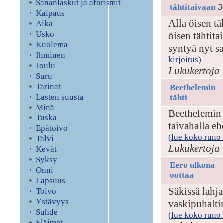
Sananlaskut ja aforismit
tähtitaivaan
3
Kaipaus
Alla öisen t
Aika
Usko
öisen tähtita
Kuolema
syntyä nyt s
Ihminen
kirjoitus)
Joulu
Lukukertoja 
Suru
Tarinat
Beethelemin
Lasten suusta
tähti
Minä
Beethelemin t
Tuska
taivahalla eh
Epätoivo
(lue koko runo /
Talvi
Lukukertoja 
Kevät
Syksy
Eero ulkona
Onni
oottaa
Lapsuus
Säkissä lahj
Toivo
Ystävyys
vaskipuhaltim
Suhde
(lue koko runo /
Eläimet