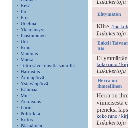
Lukukertoja 
Kesä
Ilo
Ehtymätön
Ero
Unelma
Kiire.
(lue kok
Yksinäisyys
Lukukertoja 
Ihastuminen
Uni
Enkeli Taivaa
Kipu
itki
Vanhuus
Ei ymmärtäny
Matka
koko runo / kir
Tuttu sävel uusilla sanoilla
Lukukertoja 
Harrastus
Äitienpäivä
Herra on
Ystävänpäivä
ihmeellinen
Isänmaa
Herra on ihm
Mies
Aikuisuus
viimeisestä 
Lorut
pieneksi lap
Politiikka
koko runo / kir
Kiitos
Lukukertoja 
Pääsiäinen