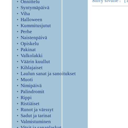
Siirry sivulle : [
Onnittelu
Syntymäpäivä
Viha
Halloween
Kummitusjutut
Perhe
Naistenpäivä
Opiskelu
Pakinat
Valkolakki
Väärin kuullut
Kihlajaiset
Laulun sanat ja sanoitukset
Muoti
Nimipäivä
Palindromit
Rippi
Ristiäiset
Runot ja värssyt
Sadut ja tarinat
Valmistuminen
Vitsit ja sananlaskut