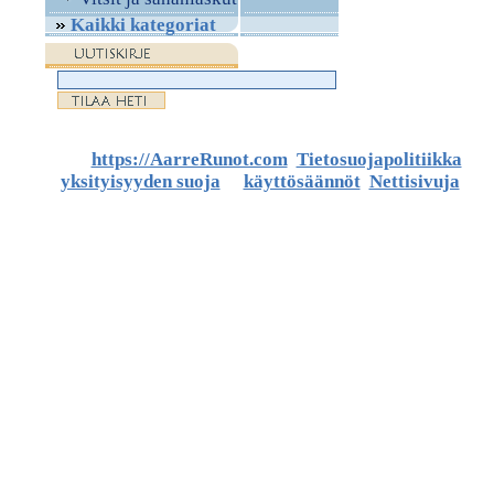
Kaikki kategoriat
©
https://AarreRunot.com
.
Tietosuojapolitiikka
,
yksityisyyden suoja
ja
käyttösäännöt
.
Nettisivuja
ja
artikkeleita.