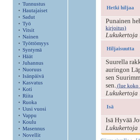
Tunnustus
Hetki hiljaa
Hautajaiset
Sadut
Punainen heh
Työ
kirjoitus)
Vitsit
Lukukertoja 
Nainen
Työttömyys
Hiljaisuutta
Syntymä
Häät
Suurella rak
Juhannus
auringon Läp
Nuoruus
Isänpäivä
sen Suurimm
Kasvatus
sen.
(lue koko r
Koti
Lukukertoja 
Riita
Ruoka
Isä
Uusi vuosi
Vappu
Isä Hyvää Jo
Koulu
Lukukertoja 
Masennus
Novellit