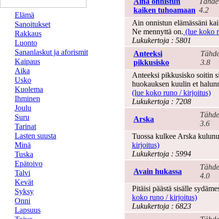
Aina onnistun
Tähde
kaiken tuhoamaan
4.2
Elämä
Ain onnistun elämässäni ka
Sanoitukset
Ne mennyttä on.
(lue koko r
Rakkaus
Lukukertoja : 5801
Luonto
Sananlaskut ja aforismit
Anteeksi
Tähde
Kaipaus
pikkusisko
3.8
Aika
Anteeksi pikkusisko soitin s
Usko
huokauksen kuulin et halunn
Kuolema
(lue koko runo / kirjoitus)
Ihminen
Lukukertoja : 7208
Joulu
Tähde
Suru
Arska
3.6
Tarinat
Lasten suusta
Tuossa kulkee Arska kulunut
Minä
kirjoitus)
Lukukertoja : 5994
Tuska
Epätoivo
Tähde
Avain hukassa
Talvi
4.0
Kevät
Pitäisi päästä sisälle sydäme
Syksy
koko runo / kirjoitus)
Onni
Lukukertoja : 6823
Lapsuus