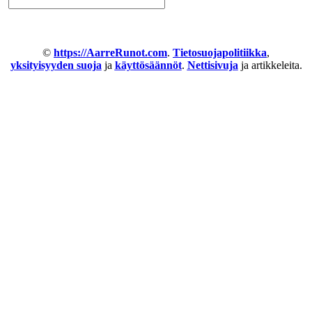
©
https://AarreRunot.com
.
Tietosuojapolitiikka
,
yksityisyyden suoja
ja
käyttösäännöt
.
Nettisivuja
ja artikkeleita.