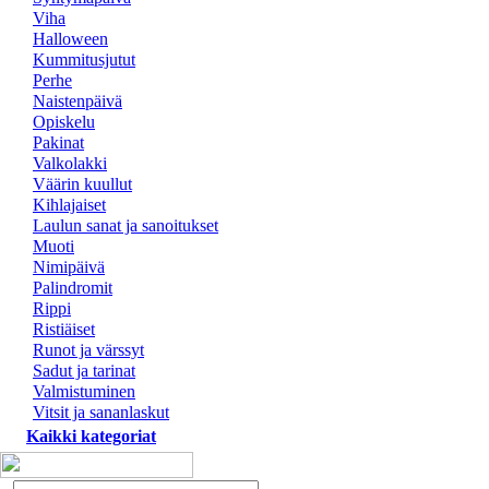
Viha
Halloween
Kummitusjutut
Perhe
Naistenpäivä
Opiskelu
Pakinat
Valkolakki
Väärin kuullut
Kihlajaiset
Laulun sanat ja sanoitukset
Muoti
Nimipäivä
Palindromit
Rippi
Ristiäiset
Runot ja värssyt
Sadut ja tarinat
Valmistuminen
Vitsit ja sananlaskut
Kaikki kategoriat