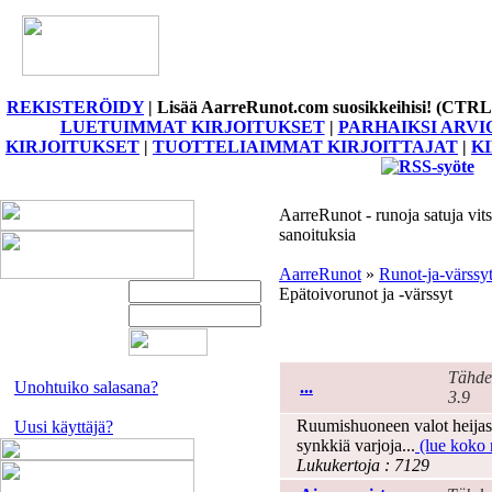
REKISTERÖIDY
|
Lisää AarreRunot.com suosikkeihisi! (CTRL
LUETUIMMAT KIRJOITUKSET
|
PARHAIKSI ARVI
KIRJOITUKSET
|
TUOTTELIAIMMAT KIRJOITTAJAT
|
K
AarreRunot - runoja satuja vits
sanoituksia
AarreRunot
»
Runot-ja-värssy
Epätoivorunot ja -värssyt
Epätoivo
Tähde
Unohtuiko salasana?
...
3.9
Ruumishuoneen valot heijast
Uusi käyttäjä?
synkkiä varjoja...
(lue koko r
Lukukertoja : 7129