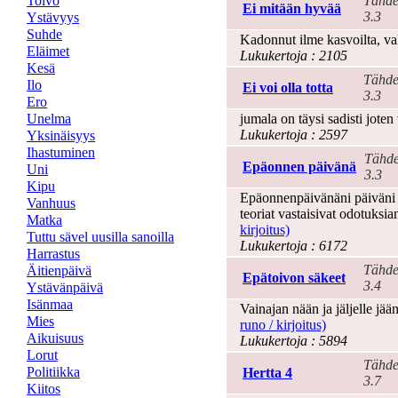
Toivo
Tähde
Ei mitään hyvää
3.3
Ystävyys
Suhde
Kadonnut ilme kasvoilta, va
Eläimet
Lukukertoja : 2105
Kesä
Tähde
Ilo
Ei voi olla totta
3.3
Ero
Unelma
jumala on täysi sadisti joten 
Lukukertoja : 2597
Yksinäisyys
Ihastuminen
Tähde
Epäonnen päivänä
Uni
3.3
Kipu
Epäonnenpäivänäni päiväni o
Vanhuus
teoriat vastaisivat odotuksia
Matka
kirjoitus)
Tuttu sävel uusilla sanoilla
Lukukertoja : 6172
Harrastus
Tähde
Äitienpäivä
Epätoivon säkeet
3.4
Ystävänpäivä
Isänmaa
Vainajan nään ja jäljelle jä
Mies
runo / kirjoitus)
Aikuisuus
Lukukertoja : 5894
Lorut
Tähde
Politiikka
Hertta 4
3.7
Kiitos