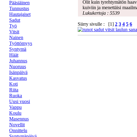
Olit kuin tyrehtymätön haava
Pääsiäinen
kuiviin ja menettäisi maailm
Tunnustus
Lukukertoja : 5539
Hautajaiset
Sadut
Siirry sivulle : [1]
2
3
4
5
6
Työ
Vitsit
Nainen
Työttömyys
Syntymä
Häät
Juhannus
Nuoruus
Isänpäivä
Kasvatus
Koti
Riita
Ruoka
Uusi vuosi
Vappu
Koulu
Masennus
Novellit
Onnittelu
Syntymäpäivä