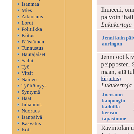
Isänmaa
Ihmeeni, onn
Mies
palvoin ihai
Aikuisuus
Lorut
Lukukertoja 
Politiikka
Kiitos
Jenni kuin päi
Pääsiäinen
auringon
Tunnustus
Hautajaiset
Jenni oot ki
Sadut
peipposten. S
Työ
maan, sitä tu
Vitsit
kirjoitus)
Nainen
Lukukertoja 
Työttömyys
Syntymä
Joensuun
Häät
kaupungin
Juhannus
kaduilla
Nuoruus
kerran
Isänpäivä
tapasimme
Kasvatus
Ravintolan u
Koti