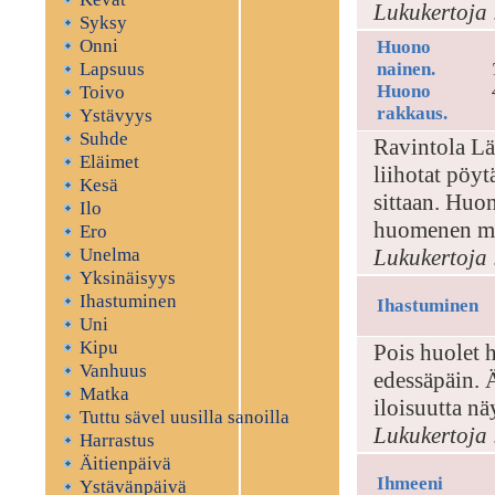
Lukukertoja 
Syksy
Onni
Huono
Lapsuus
nainen.
Huono
Toivo
rakkaus.
Ystävyys
Suhde
Ravintola Län
Eläimet
liihotat pöy
Kesä
sittaan. Huo
Ilo
huomenen mi
Ero
Unelma
Lukukertoja 
Yksinäisyys
Ihastuminen
Ihastuminen
Uni
Kipu
Pois huolet h
Vanhuus
edessäpäin. 
Matka
iloisuutta nä
Tuttu sävel uusilla sanoilla
Lukukertoja 
Harrastus
Äitienpäivä
Ihmeeni
Ystävänpäivä