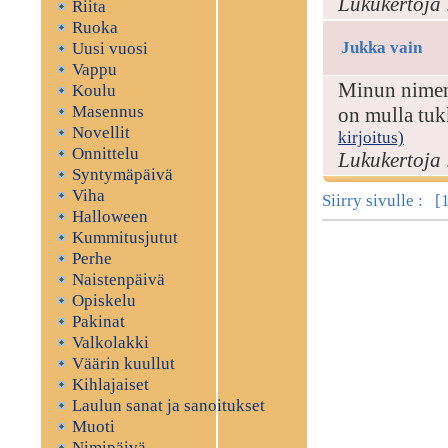
Lukukertoja 
Riita
Ruoka
Jukka vain
Uusi vuosi
Vappu
Minun nimeni
Koulu
Masennus
on mulla tuk
Novellit
kirjoitus)
Onnittelu
Lukukertoja 
Syntymäpäivä
Viha
Siirry sivulle : [
Halloween
Kummitusjutut
Perhe
Naistenpäivä
Opiskelu
Pakinat
Valkolakki
Väärin kuullut
Kihlajaiset
Laulun sanat ja sanoitukset
Muoti
Nimipäivä