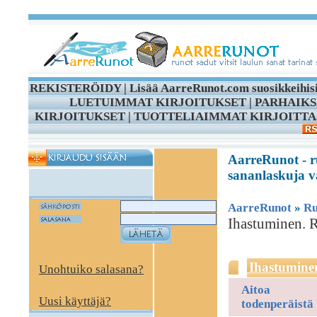
REKISTERÖIDY
|
Lisää AarreRunot.com suosikkeihis
LUETUIMMAT KIRJOITUKSET
|
PARHAIKS
KIRJOITUKSET
|
TUOTTELIAIMMAT KIRJOITTA
AarreRunot - ru
sananlaskuja vä
AarreRunot
»
Ru
Ihastuminen. R
Ihastumine
Unohtuiko salasana?
Aitoa
Uusi käyttäjä?
todenperäistä