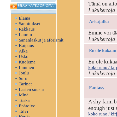
Tämä on aito
Lukukertoja 
Elämä
Arkajalka
Sanoitukset
Rakkaus
Emme voi tää
Luonto
Lukukertoja 
Sananlaskut ja aforismit
Kaipaus
En ole kukaan
Aika
Usko
En ole kukaa
Kuolema
Ihminen
koko runo / kir
Lukukertoja 
Joulu
Suru
Tarinat
Fantasy
Lasten suusta
Minä
Tuska
A shy farm b
Epätoivo
enough just 
Talvi
koko runo / kir
Kevät