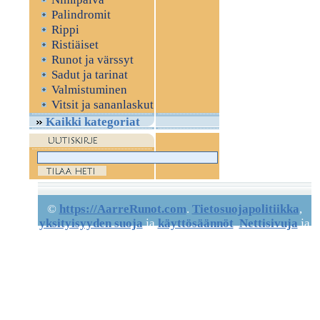
Palindromit
Rippi
Ristiäiset
Runot ja värssyt
Sadut ja tarinat
Valmistuminen
Vitsit ja sananlaskut
Kaikki kategoriat
©
https://AarreRunot.com
.
Tietosuojapolitiikka
,
yksityisyyden suoja
ja
käyttösäännöt
.
Nettisivuja
ja
artikkeleita.