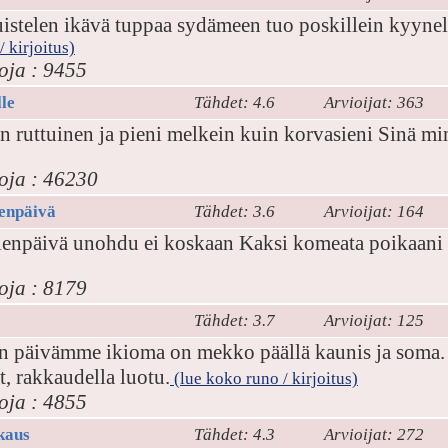
istelen ikävä tuppaa sydämeen tuo poskillein kyynele
 kirjoitus)
oja : 9455
lle
Tähdet: 4.6
Arvioijat: 363
n ruttuinen ja pieni melkein kuin korvasieni Sinä mi
oja : 46230
enpäivä
Tähdet: 3.6
Arvioijat: 164
ienpäivä unohdu ei koskaan Kaksi komeata poikaani ha
oja : 8179
Tähdet: 3.7
Arvioijat: 125
n päivämme ikioma on mekko päällä kaunis ja soma. 
t, rakkaudella luotu.
(lue koko runo / kirjoitus)
oja : 4855
kaus
Tähdet: 4.3
Arvioijat: 272