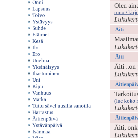
Onni
Olen aina
Lapsuus
runo / kirj
Toivo
Lukukert
Ystävyys
Suhde
Äiti
Eläimet
Maailman
Kesä
Lukukert
Ilo
Ero
Äiti
Unelma
Äiti ..on
Yksinäisyys
Ihastuminen
Lukukert
Uni
Äitienpäi
Kipu
Vanhuus
Tarkoitus
Matka
(lue koko r
Tuttu sävel uusilla sanoilla
Lukukert
Harrastus
Äitienpäi
Äitienpäivä
Ystävänpäivä
Äiti, onk
Isänmaa
Lukukert