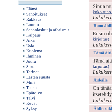
Sinua mu
Elämä
koko runo /
Sanoitukset
Lukukert
Rakkaus
Luonto
Runo äidi
Sananlaskut ja aforismit
Ensin oli
Kaipaus
kirjoitus)
Aika
Lukukert
Usko
Kuolema
Tämä äiti
Ihminen
Tämä ait
Joulu
kirjoitus)
Suru
Lukukert
Tarinat
Lasten suusta
Äideille
Minä
On tänää
Tuska
Epätoivo
itsetehdy
Talvi
Lukukert
Kevät
Syksy
Äidin rak