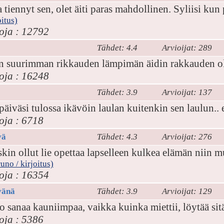
 tiennyt sen, olet äiti paras mahdollinen. Syliisi ku
oitus)
oja : 12792
Tähdet: 4.4
Arvioijat: 289
 suurimman rikkauden lämpimän äidin rakkauden ole
oja : 16248
Tähdet: 3.9
Arvioijat: 137
 päiväsi tulossa ikävöin laulan kuitenkin sen laulun..
oja : 6718
vä
Tähdet: 4.3
Arvioijat: 276
kin ollut lie opettaa lapselleen kulkea elämän niin m
uno / kirjoitus)
oja : 16354
vänä
Tähdet: 3.9
Arvioijat: 129
o sanaa kauniimpaa, vaikka kuinka miettii, löytää sit
oja : 5386