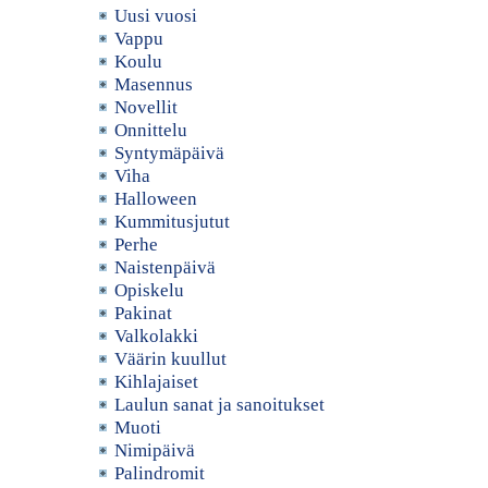
Uusi vuosi
Vappu
Koulu
Masennus
Novellit
Onnittelu
Syntymäpäivä
Viha
Halloween
Kummitusjutut
Perhe
Naistenpäivä
Opiskelu
Pakinat
Valkolakki
Väärin kuullut
Kihlajaiset
Laulun sanat ja sanoitukset
Muoti
Nimipäivä
Palindromit