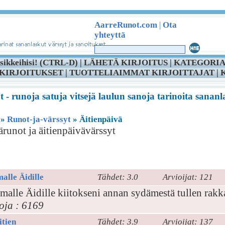
AarreRunot.com
|
Ota
yhteyttä
sikkeihisi! (CTRL-D) |
LÄHETÄ KIRJOITUS
|
KATEGORIA
KIRJOITUKSET
|
TUOTTELIAIMMAT KIRJOITTAJAT
|
- runoja satuja vitsejä laulun sanoja tarinoita sananl
»
Runot-ja-värssyt
» Äitienpäivä
ärunot ja äitienpäivävärssyt
äivä
lle Äidille
Tähdet: 3.0
Arvioijat: 121
alle Äidille kiitokseni annan sydämestä tullen rakk
oja : 6169
itien
Tähdet: 3.9
Arvioijat: 137