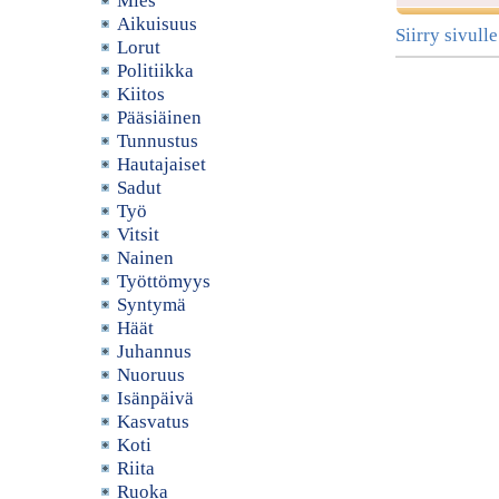
Mies
Aikuisuus
Siirry sivull
Lorut
Politiikka
Kiitos
Pääsiäinen
Tunnustus
Hautajaiset
Sadut
Työ
Vitsit
Nainen
Työttömyys
Syntymä
Häät
Juhannus
Nuoruus
Isänpäivä
Kasvatus
Koti
Riita
Ruoka