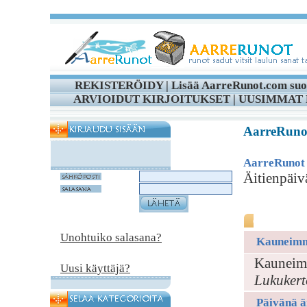
REKISTERÖIDY
|
Lisää AarreRunot.com suo
ARVIOIDUT KIRJOITUKSET
|
UUSIMMAT 
AarreRunot 
AarreRunot
Äitienpäiv
Äitienp
Unohtuiko salasana?
Kauneimma
Kauneimm
Uusi käyttäjä?
Lukukert
Päivänä ä