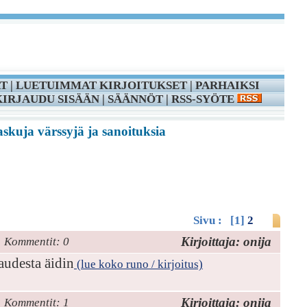
T
|
LUETUIMMAT KIRJOITUKSET
|
PARHAIKSI
KIRJAUDU SISÄÄN
|
SÄÄNNÖT
|
RSS-SYÖTE
askuja värssyjä ja sanoituksia
Sivu : [1]
2
Kirjoittaja: onija
Kommentit: 0
audesta äidin
(lue koko runo / kirjoitus)
Kirjoittaja: onija
Kommentit: 1